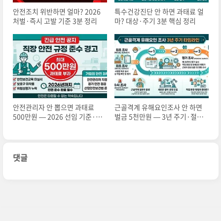
안전조치 위반하면 얼마? 2026
특수건강진단 안 하면 과태료 얼
처벌·즉시 고발 기준 3분 정리
마? 대상·주기 3분 핵심 정리
안전관리자 안 뽑으면 과태료
근골격계 유해요인조사 안 하면
500만원 — 2026 선임 기준·신
벌금 5천만원 — 3년 주기·절차
고 절차 3분 정리
3분 정리
댓글